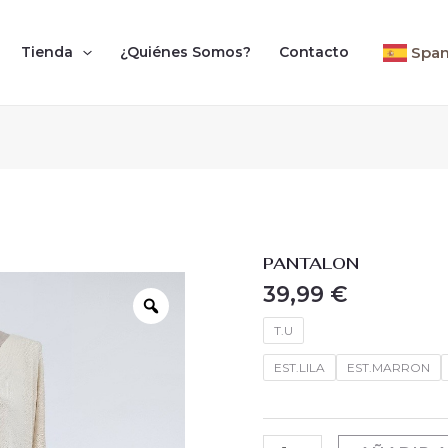
Span
Tienda
¿Quiénes Somos?
Contacto
PANTALON
PANTALON
cantidad
39,99
€
Zoom
T.U
EST.LILA
EST.MARRON