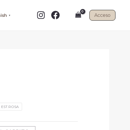
ish
Acceso
▼
EST.ROSA