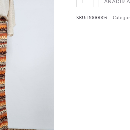
AÑADIR A
SKU:
R000004
Categor