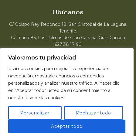
Ubícanos
C/ Obispo Rey Redondo 18, San Cristobal de La Laguna,
Tenerife.
C/ Triana 86, Las Palmas de Gran Canaria, Gran Canaria
627 38 17 90
web@roccocanarias.com
Valoramos tu privacidad
Usamos cookies para mejorar su experiencia de
navegación, mostrarle anuncios o contenidos
personalizados y analizar nuestro tráfico. Al hacer clic
en “Aceptar todo” usted da su consentimiento a
© 2026 Rocco Canarias
nuestro uso de las cookies.
Personalizar
Rechazar todo
1
Aceptar todo