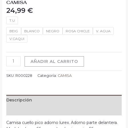
CAMISA
24,99
€
T.U
BEIG
BLANCO
NEGRO
ROSA CHICLE
V. AGUA
V.CAQUI
AÑADIR AL CARRITO
SKU:
R000228
Categoría:
CAMISA
Descripción
Información adicional
Camisa cuello pico adorno lurex. Adorno parte delantera.