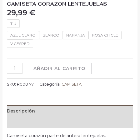
CAMISETA CORAZON LENTEJUELAS
29,99
€
T.U
AZUL CLARO
BLANCO
NARANJA
ROSA CHICLE
V.CESPED
AÑADIR AL CARRITO
SKU:
R000177
Categoría:
CAMISETA
Descripción
Información adicional
Camiseta corazón parte delantera lentejuelas.