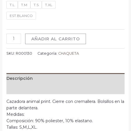
T.L
T.M
T.S
T.XL
EST.BLANCO
AÑADIR AL CARRITO
SKU:
R000130
Categoría:
CHAQUETA
Descripción
Información adicional
Cazadora animal print. Cierre con cremallera. Bolsillos en la
parte delantera.
Medidas:
Composición: 90% poliester, 10% elastano.
Tallas: S,M,L,XL.