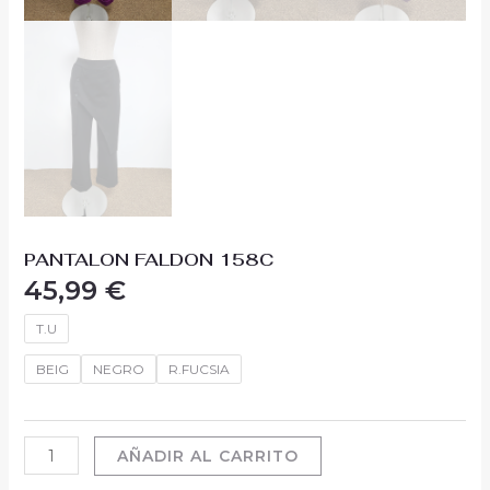
PANTALON FALDON 158C
45,99
€
T.U
BEIG
NEGRO
R.FUCSIA
AÑADIR AL CARRITO